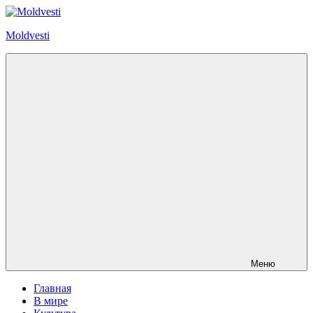
Перейти
к
Moldvesti
содержимому
Меню
Главная
В мире