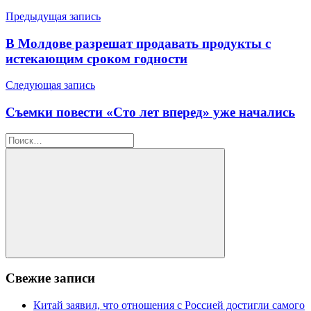
Навигация
Предыдущая запись
по
В Молдове разрешат продавать продукты с
записям
истекающим сроком годности
Следующая запись
Съемки повести «Сто лет вперед» уже начались
Найти:
Искать
Свежие записи
Китай заявил, что отношения с Россией достигли самого