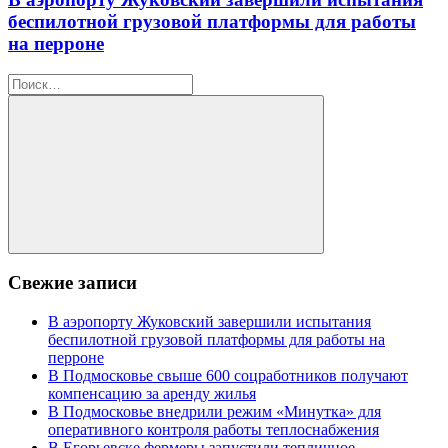
беспилотной грузовой платформы для работы
на перроне
Найти:
Искать
Свежие записи
В аэропорту Жуковский завершили испытания
беспилотной грузовой платформы для работы на
перроне
В Подмосковье свыше 600 соцработников получают
компенсацию за аренду жилья
В Подмосковье внедрили режим «Минутка» для
оперативного контроля работы теплоснабжения
В Егорьевске фермеры запустили тепличное