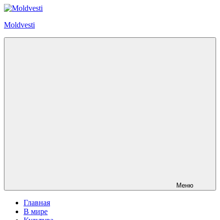
Перейти
к
Moldvesti
содержимому
Меню
Главная
В мире