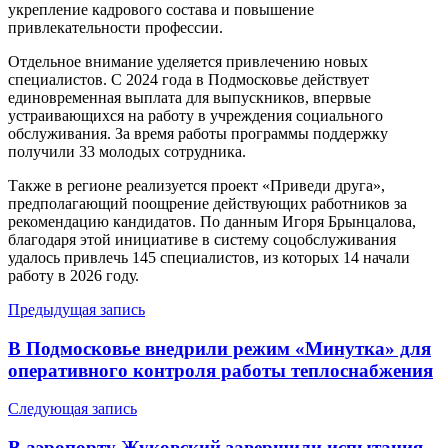
укрепление кадрового состава и повышение
привлекательности профессии.
Отдельное внимание уделяется привлечению новых
специалистов. С 2024 года в Подмосковье действует
единовременная выплата для выпускников, впервые
устраивающихся на работу в учреждения социального
обслуживания. За время работы программы поддержку
получили 33 молодых сотрудника.
Также в регионе реализуется проект «Приведи друга»,
предполагающий поощрение действующих работников за
рекомендацию кандидатов. По данным Игоря Брынцалова,
благодаря этой инициативе в систему соцобслуживания
удалось привлечь 145 специалистов, из которых 14 начали
работу в 2026 году.
Навигация
Предыдущая запись
по
В Подмосковье внедрили режим «Минутка» для
записям
оперативного контроля работы теплоснабжения
Следующая запись
В аэропорту Жуковский завершили испытания